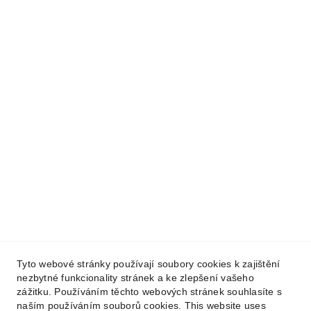
Valeria's Soul,CZ
Tyto webové stránky používají soubory cookies k zajištění
tel.: +420 774 997 921
nezbytné funkcionality stránek a ke zlepšení vašeho
e-mail: valeriassoul@gamil.com
zážitku. Používáním těchto webových stránek souhlasíte s
naším používáním souborů cookies. This website uses