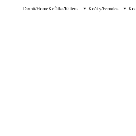
Domů/Home
Koťátka/Kittens
Kočky/Females
Koc