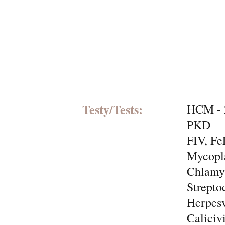
Testy/Tests:
HCM - 
PKD
FIV, F
Mycopl
Chlamyd
Strepto
Herpesv
Caliciv