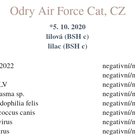
Odry Air Force Cat, CZ
*5. 10. 2020
lilová (BSH c)
lilac (BSH c)
2022
negativní/
negativní/
eLV
negativní/
asma sp.
negativní/
ophilia felis
negativní/
coccus canis
negativní/
irus
negativní/
irus
negativní/